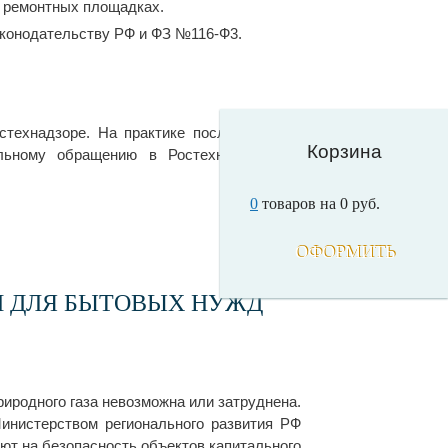
о ремонтных площадках.
аконодательству РФ и ФЗ №116-Ф3.
стехнадзоре. На практике после монтажа
Корзина
ельному обращению в Ростехнадзор или
0
товаров на
0
руб.
ОФОРМИТЬ
Й ДЛЯ БЫТОВЫХ НУЖД
риродного газа невозможна или затруднена.
Министерством регионального развития РФ
яют на безопасность объектов капитального