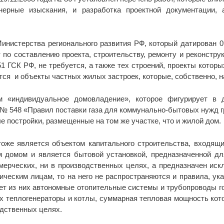
нерные изыскания, и разработка проектной документации, а
инистерства регионального развития РФ, который датирован 0
по составлению проекта, строительству, ремонту и реконстру
51 ГСК РФ, не требуется, а также тех строений, проекты котор
ятся и объекты частных жилых застроек, которые, собственно, н
 «индивидуальное домовладение», которое фигурирует в 
д № 548 «Правил поставки газа для коммунально-бытовых нужд 
е постройки, размещенные на том же участке, что и жилой дом.
 тоже является объектом капитального строительства, входящ
м домом и является бытовой установкой, предназначенной дл
ммерческих, ни в производственных целях, а предназначен ис
ическим лицам, то на него не распространяются и правила, у
ючает из них автономные отопительные системы и трубопроводы
 теплогенераторы и котлы, суммарная тепловая мощность кото
одственных целях.