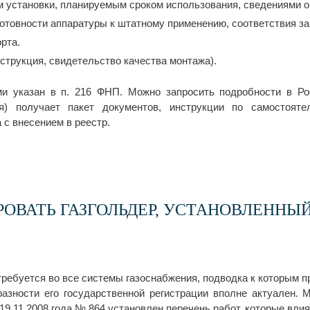
м установки, планируемым сроком использования, сведениями 
готовности аппаратуры к штатному применению, соответствия з
рта.
нструкция, свидетельство качества монтажа).
и указан в п. 216 ФНП. Можно запросить подробности в Ро
ия) получает пакет документов, инструкции по самостоят
 с внесением в реестр.
РОВАТЬ ГАЗГОЛЬДЕР, УСТАНОВЛЕННЫ
требуется во все системы газоснабжения, подводка к которым п
азности его государственной регистрации вполне актуален. 
19.11.2008 года № 864 установлен перечень работ, которые вли