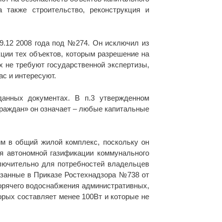
 также строительство, реконструкция и
9.12 2008 года под №274. Он исключил из
кции тех объектов, которым разрешение на
ых не требуют государственной экспертизы,
ас и интересуют.
данных документах. В п.3 утвержденном
граждан» он означает – любые капитальные
им в общий жилой комплекс, поскольку он
я автономной газификации коммунального
ключительно для потребностей владельцев
казанные в Приказе Ростехнадзора №738 от
 горячего водоснабжения административных,
рых составляет менее 100Вт и которые не